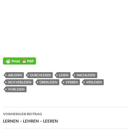
ABLESEN
DURCHLESEN
LESEN
NACHLESEN
SICH VERLESEN
ÜBERLESEN
VERBEN
VERLESEN
VORLESEN
Beitragsnavigation
VORHERIGER BEITRAG
LERNEN – LEHREN – LEEREN