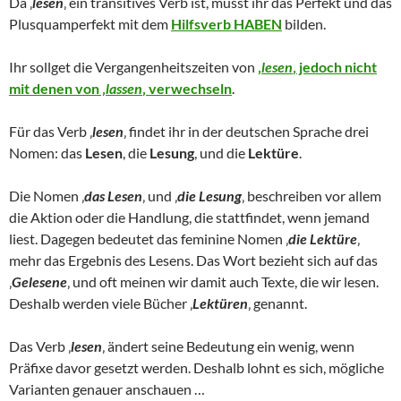
Da ‚
lesen
‚ ein transitives Verb ist, müsst ihr das Perfekt und das
Plusquamperfekt mit dem
Hilfsverb HABEN
bilden.
Ihr sollget die Vergangenheitszeiten von
‚
lesen
‚ jedoch nicht
mit denen von ‚
lassen
‚ verwechseln
.
Für das Verb ‚
lesen
‚ findet ihr in der deutschen Sprache drei
Nomen: das
Lesen
, die
Lesung
, und die
Lektüre
.
Die Nomen ‚
das Lesen
‚ und ‚
die Lesung
‚ beschreiben vor allem
die Aktion oder die Handlung, die stattfindet, wenn jemand
liest. Dagegen bedeutet das feminine Nomen ‚
die Lektüre
‚
mehr das Ergebnis des Lesens. Das Wort bezieht sich auf das
‚
Gelesene
‚ und oft meinen wir damit auch Texte, die wir lesen.
Deshalb werden viele Bücher ‚
Lektüren
‚ genannt.
Das Verb ‚
lesen
‚ ändert seine Bedeutung ein wenig, wenn
Präfixe davor gesetzt werden. Deshalb lohnt es sich, mögliche
Varianten genauer anschauen …