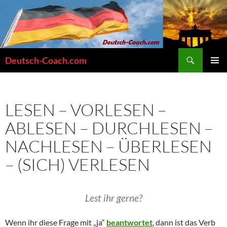
Zum
Inhalt
springen
Suchen
Deutsch-Coach.com
PRIMÄR
MENÜ
LESEN – VORLESEN –
ABLESEN – DURCHLESEN –
NACHLESEN – ÜBERLESEN
– (SICH) VERLESEN
Lest ihr gerne?
Wenn ihr diese Frage mit „ja“
beantwortet
, dann ist das Verb