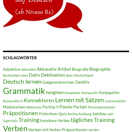
SCHLAGWÖRTER
Adjektive
Akkusativ
Artikel
Biografie
Biographie
Adverbien
Dativ
Deklination
Deutschland
Buchstaben raten
denn
Deutsch lernen
Genitiv
Galgenmännchen
Grammatik
hangman
Konjugation
Hauptsatz
Komparativ
Lernen mit Sätzen
Konnektoren
Konjunktiv II
Leseverstehen
Passiv
Perfekt
Modalverben
Partizip II
Nebensatz
Personalpronomen
Präpositionen
Quiz
Satzbau
Präteritum
sein
Rechtschreibung
Training
tägliches Training
trennbare Verben
Superlativ
Verben
Verben mit festen Präpositionen
werden